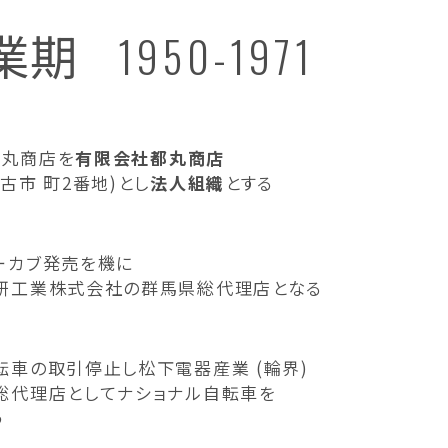
業期
1950-1971
 都丸商店を
有限会社都丸商店
古市 町2番地)とし
法人組織
とする
ーカブ発売を機に
研工業株式会社の群馬県総代理店となる
転車の取引停止し松下電器産業 (輪界)
総代理店としてナショナル自転車を
う