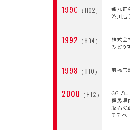
1990
都丸正
（H02）
渋川店
1992
株式会
（H04）
みどり
1998
前橋店
（H10）
2000
GGプ
（H12）
群馬県
販売の
モチベ