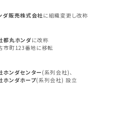
ンダ販売株式会社
に組織変更し改称
社都丸ホンダ
に改称
古市町123番地に移転
社ホンダセンター
(系列会社)、
社ホンダホープ
(系列会社) 設立