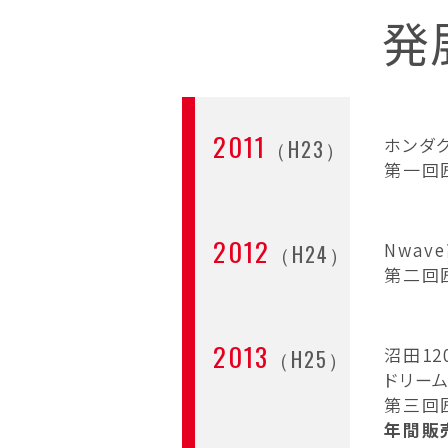
発
2011
ホンダ
（H23）
第一回
2012
Nwav
（H24）
第二回匠
2013
沼田1
（H25）
ドリーム
第三回
年間販