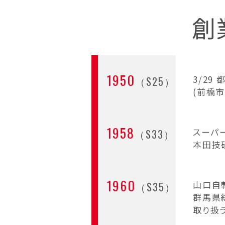
創
1950
3/29
（S25）
(前橋市
1958
スーパ
（S33）
本田技
1960
山口自
（S35）
群馬県
取り扱