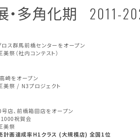
展・多角化期
2011-20
グロス群馬前橋センターをオープン
匠美祭（社内コンテスト）
e高崎をオープン
美祭 / N3プロジェクト
20号店、前橋箱田店をオープン
1000祝賀会
匠美祭
売計画達成率H1クラス (大規模店) 全国1位