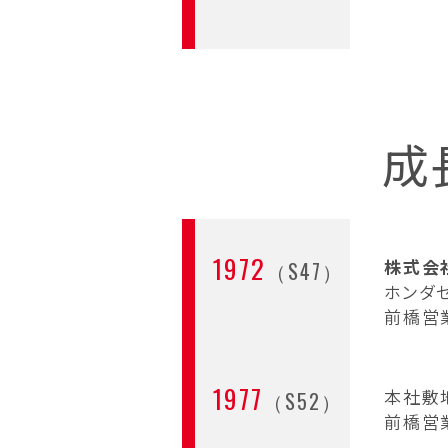
成
1972
株式会
（S47）
ホンダ
前橋営
1977
本社敷
（S52）
前橋営