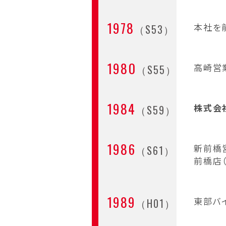
1978
本社を
（S53）
1980
高崎営
（S55）
1984
株式会
（S59）
1986
新前橋
（S61）
前橋店
1989
東部バ
（H01）